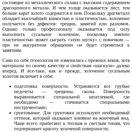
состоящие из металлического сплава с высоким содержанием
драгоценного металла. И чем толще оказывается лист, тем
больше карат золото содержится в нем. Поскольку драгметалл
обладает высочайшей ковкостью и пластичностью, золочение
получается без дефектов: трещин, замятий или разломов.
Однако только профессионалу оказывается под силу
выполнить сусальное золочение, поскольку именно
пластичностью может сыграть «злую шутку» с новичком —
при не аккуратном обращении он будет стремиться к
замятиям.
Сама по себе технология не изменилась с прежних веков, хотя
материалы по своему качеству и свойствам «шагнули» далеко
вперед. И все-таки, как и прежде, золочение сусальным
золотом включает в себя:
подготовка поверхности. Устраняются все грубые
недочеты — трещины, сколы. Поверхность
выравнивается специальной шпатлевкой, где
необходимо — стачивается специальными
инструментами;
грунтование. Для грунтовки используют необходимый
оттенок, который оказывает влияние на конечный вид.
Чаще всего прибегают к теплым и светлым тонам, что
подчеркивает красоту золоченой поверхности;