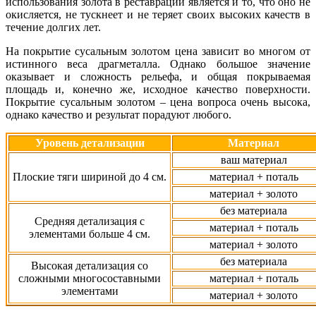
использования золота в реставрации является и то, что оно не
окисляется, не тускнеет и не теряет своих высоких качеств в
течение долгих лет.
На покрытие сусальным золотом цена зависит во многом от
истинного веса драгметалла. Однако большое значение
оказывает и сложность рельефа, и общая покрываемая
площадь и, конечно же, исходное качество поверхности.
Покрытие сусальным золотом – цена вопроса очень высока,
однако качество и результат порадуют любого.
Уровень детализации
Материал
ваш материал
Плоские тяги шириной до 4 см.
материал + поталь
материал + золото
без материала
Средняя детализация с
материал + поталь
элементами больше 4 см.
материал + золото
без материала
Высокая детализация со
сложными многосоставными
материал + поталь
элементами
материал + золото