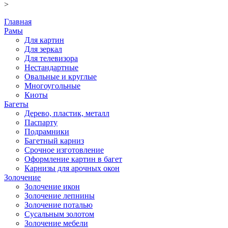
>
Главная
Рамы
Для картин
Для зеркал
Для телевизора
Нестандартные
Овальные и круглые
Многоугольные
Киоты
Багеты
Дерево, пластик, металл
Паспарту
Подрамники
Багетный карниз
Срочное изготовление
Оформление картин в багет
Карнизы для арочных окон
Золочение
Золочение икон
Золочение лепнины
Золочение поталью
Сусальным золотом
Золочение мебели