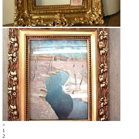
<
1
2