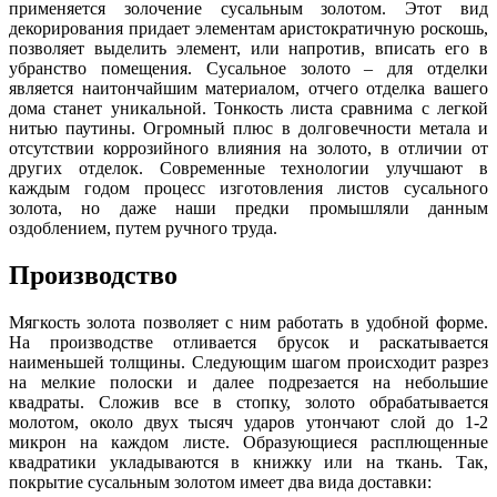
применяется золочение сусальным золотом. Этот вид
декорирования придает элементам аристократичную роскошь,
позволяет выделить элемент, или напротив, вписать его в
убранство помещения. Сусальное золото – для отделки
является наитончайшим материалом, отчего отделка вашего
дома станет уникальной. Тонкость листа сравнима с легкой
нитью паутины. Огромный плюс в долговечности метала и
отсутствии коррозийного влияния на золото, в отличии от
других отделок. Современные технологии улучшают в
каждым годом процесс изготовления листов сусального
золота, но даже наши предки промышляли данным
оздоблением, путем ручного труда.
Производство
Мягкость золота позволяет с ним работать в удобной форме.
На производстве отливается брусок и раскатывается
наименьшей толщины. Следующим шагом происходит разрез
на мелкие полоски и далее подрезается на небольшие
квадраты. Сложив все в стопку, золото обрабатывается
молотом, около двух тысяч ударов утончают слой до 1-2
микрон на каждом листе. Образующиеся расплющенные
квадратики укладываются в книжку или на ткань. Так,
покрытие сусальным золотом имеет два вида доставки: