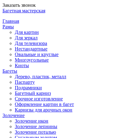
Заказать звонок
Багетная мастерская
Главная
Рамы
Для картин
Для зеркал
Для телевизора
Нестандартные
Овальные и круглые
Многоугольные
Киоты
Багеты
Дерево, пластик, металл
Паспарту
Подрамники
Багетный карниз
Срочное изготовление
Оформление картин в багет
Карнизы для арочных окон
Золочение
Золочение икон
Золочение лепнины
Золочение поталью
Сусальным золотом