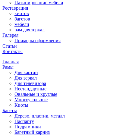
Патинирование мебели
Реставрация
киотов
багетов
мебели
рам для зеркал
Галерея
Примеры оформления
Статьи
Контакты
Главная
Рамы
Для картин
Для зеркал
Для телевизора
Нестандартные
Овальные и круглые
Многоугольные
Киоты
Багеты
Дерево, пластик, металл
Паспарту
Подрамники
Багетный карниз