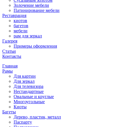
Сусальным золотом
Золочение мебели
Патинирование мебели
Реставрация
киотов
багетов
мебели
рам для зеркал
Галерея
Примеры оформления
Статьи
Контакты
Главная
Рамы
Для картин
Для зеркал
Для телевизора
Нестандартные
Овальные и круглые
Многоугольные
Киоты
Багеты
Дерево, пластик, металл
Паспарту