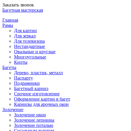
Заказать звонок
Багетная мастерская
Главная
Рамы
Для картин
Для зеркал
Для телевизора
Нестандартные
Овальные и круглые
Многоугольные
Киоты
Багеты
Дерево, пластик, металл
Паспарту
Подрамники
Багетный карниз
Срочное изготовление
Оформление картин в багет
Карнизы для арочных окон
Золочение
Золочение икон
Золочение лепнины
Золочение поталью
Сусальным золотом