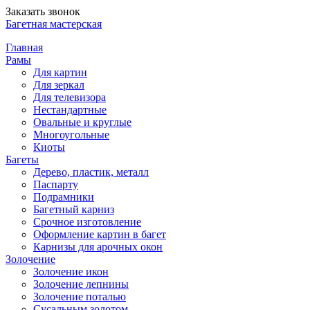
Заказать звонок
Багетная мастерская
Главная
Рамы
Для картин
Для зеркал
Для телевизора
Нестандартные
Овальные и круглые
Многоугольные
Киоты
Багеты
Дерево, пластик, металл
Паспарту
Подрамники
Багетный карниз
Срочное изготовление
Оформление картин в багет
Карнизы для арочных окон
Золочение
Золочение икон
Золочение лепнины
Золочение поталью
Сусальным золотом