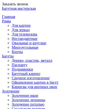
Заказать звонок
Багетная мастерская
Главная
Рамы
Для картин
Для зеркал
Для телевизора
Нестандартные
Овальные и круглые
Многоугольные
Киоты
Багеты
Дерево, пластик, металл
Паспарту
Подрамники
Багетный карниз
Срочное изготовление
Оформление картин в багет
Карнизы для арочных окон
Золочение
Золочение икон
Золочение лепнины
Золочение поталью
Сусальным золотом